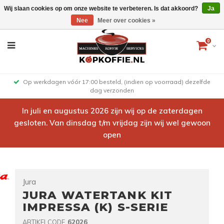
Wij slaan cookies op om onze website te verbeteren. Is dat akkoord?
Ja
Nee
Meer over cookies »
0
Op werkdagen vóór 17:00 besteld, (indien op voorraad) dezelfde
dag verzonden
In juli en augustus 2026 zijn wij op de zaterdagen
gesloten. Van dinsdag t/m vrijdag zijn wij wel gewoon
open
Jura
JURA WATERTANK KIT
IMPRESSA (K) S-SERIE
ARTIKELCODE
62026