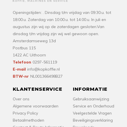
Openingstijden: . Dinsdag t/m vrijdag van 09:30.u. tot
18:00.u. Zaterdag van 10:00.u. tot 14:00.u. In juli en
augustus zijn wij op de zaterdagen gesloten.Van
dinsdag t/m vrijdag zijn wij wel gewoon open.
Amsterdamseweg 13d
Postbus 115
1422 AC Uithoorn
Telefoon
0297-561119
E-mail
info@kopkoffie.nl
BTW-nr
NL001366498B27
KLANTENSERVICE
INFORMATIE
Over ons
Gebruiksaanwijzing
Algemene voorwaarden
Service en Onderhoud
Privacy Policy
Veelgestelde Vragen
Betaalmethoden
Beveiligingsverklaring