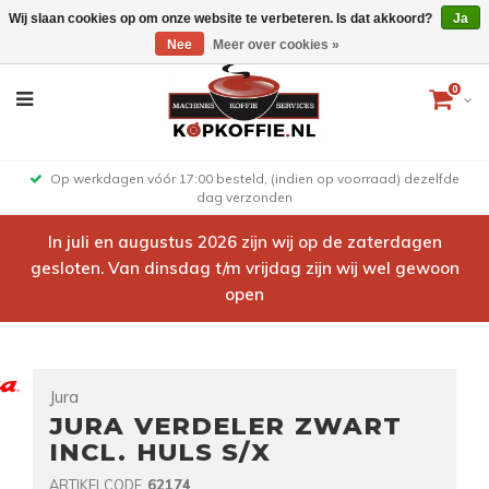
Wij slaan cookies op om onze website te verbeteren. Is dat akkoord?
Ja
Nee
Meer over cookies »
0
Op werkdagen vóór 17:00 besteld, (indien op voorraad) dezelfde
dag verzonden
In juli en augustus 2026 zijn wij op de zaterdagen
gesloten. Van dinsdag t/m vrijdag zijn wij wel gewoon
open
Jura
JURA VERDELER ZWART
INCL. HULS S/X
ARTIKELCODE
62174