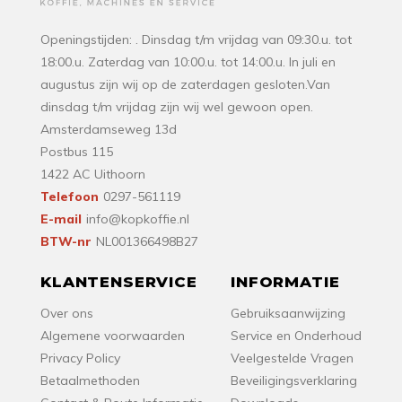
Openingstijden: . Dinsdag t/m vrijdag van 09:30.u. tot
18:00.u. Zaterdag van 10:00.u. tot 14:00.u. In juli en
augustus zijn wij op de zaterdagen gesloten.Van
dinsdag t/m vrijdag zijn wij wel gewoon open.
Amsterdamseweg 13d
Postbus 115
1422 AC Uithoorn
Telefoon
0297-561119
E-mail
info@kopkoffie.nl
BTW-nr
NL001366498B27
KLANTENSERVICE
INFORMATIE
Over ons
Gebruiksaanwijzing
Algemene voorwaarden
Service en Onderhoud
Privacy Policy
Veelgestelde Vragen
Betaalmethoden
Beveiligingsverklaring