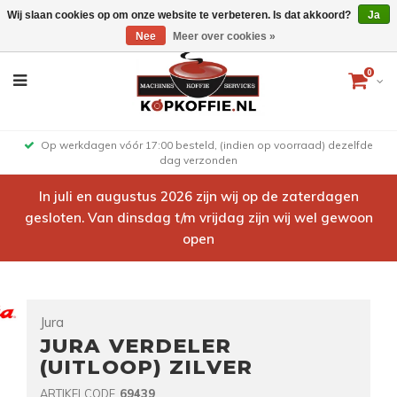
Wij slaan cookies op om onze website te verbeteren. Is dat akkoord?
Ja
Nee
Meer over cookies »
0
Op werkdagen vóór 17:00 besteld, (indien op voorraad) dezelfde
dag verzonden
In juli en augustus 2026 zijn wij op de zaterdagen
gesloten. Van dinsdag t/m vrijdag zijn wij wel gewoon
open
Jura
JURA VERDELER
(UITLOOP) ZILVER
ARTIKELCODE
69439