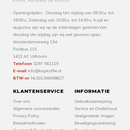
Openingstijden: . Dinsdag t/m vrijdag van 09:30.u. tot
18:00.u. Zaterdag van 10:00.u. tot 14:00.u. In juli en
augustus zijn wij op de zaterdagen gesloten.Van
dinsdag t/m vrijdag zijn wij wel gewoon open.
Amsterdamseweg 13d
Postbus 115
1422 AC Uithoorn
Telefoon
0297-561119
E-mail
info@kopkoffie.nl
BTW-nr
NL001366498B27
KLANTENSERVICE
INFORMATIE
Over ons
Gebruiksaanwijzing
Algemene voorwaarden
Service en Onderhoud
Privacy Policy
Veelgestelde Vragen
Betaalmethoden
Beveiligingsverklaring