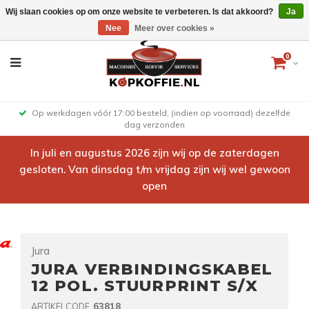
Wij slaan cookies op om onze website te verbeteren. Is dat akkoord?
Ja
Nee
Meer over cookies »
0
Op werkdagen vóór 17:00 besteld, (indien op voorraad) dezelfde
dag verzonden
In juli en augustus 2026 zijn wij op de zaterdagen
gesloten. Van dinsdag t/m vrijdag zijn wij wel gewoon
open
Jura
JURA VERBINDINGSKABEL
12 POL. STUURPRINT S/X
ARTIKELCODE
63818