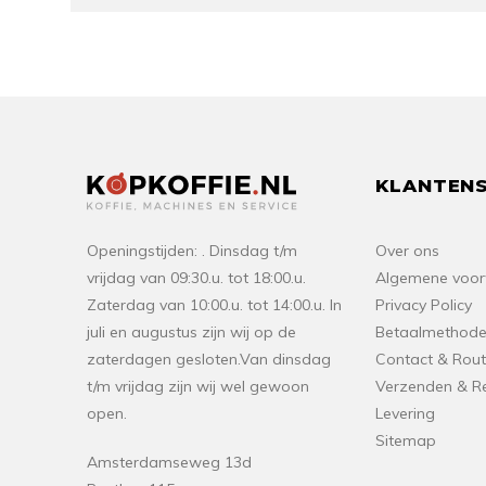
KLANTENS
Openingstijden: . Dinsdag t/m
Over ons
vrijdag van 09:30.u. tot 18:00.u.
Algemene voo
Zaterdag van 10:00.u. tot 14:00.u. In
Privacy Policy
juli en augustus zijn wij op de
Betaalmethod
zaterdagen gesloten.Van dinsdag
Contact & Rout
t/m vrijdag zijn wij wel gewoon
Verzenden & R
open.
Levering
Sitemap
Amsterdamseweg 13d