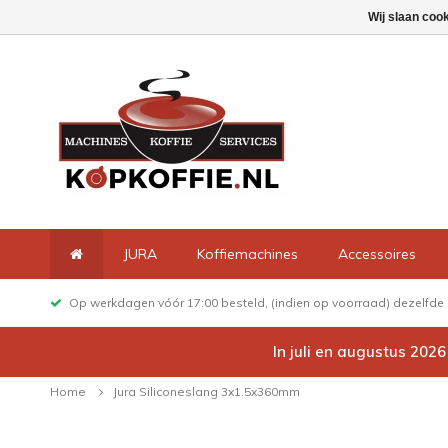
Wij slaan coo
JURA
Koffiemachines
Accessoires
Op werkdagen vóór 17:00 besteld, (indien op voorraad) dezelfd
In juli en augustus 202
Home
Jura Siliconeslang 3x1.5x360mm