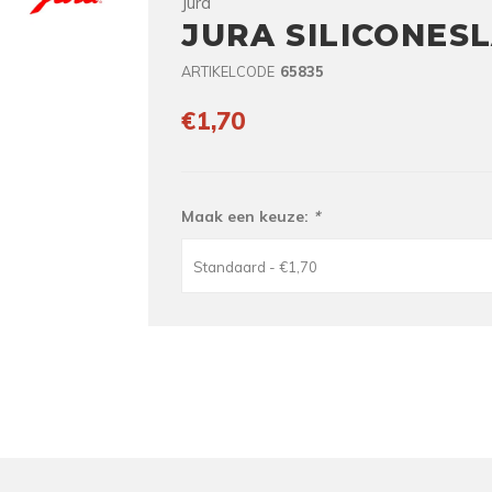
Jura
JURA SILICONES
ARTIKELCODE
65835
€1,70
Maak een keuze:
*
Standaard - €1,70