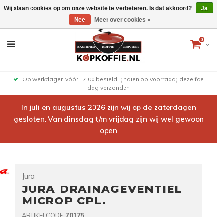
Wij slaan cookies op om onze website te verbeteren. Is dat akkoord?
Ja
Nee
Meer over cookies »
0
Op werkdagen vóór 17:00 besteld, (indien op voorraad) dezelfde
dag verzonden
In juli en augustus 2026 zijn wij op de zaterdagen
gesloten. Van dinsdag t/m vrijdag zijn wij wel gewoon
open
Jura
JURA DRAINAGEVENTIEL
MICROP CPL.
ARTIKELCODE
70175