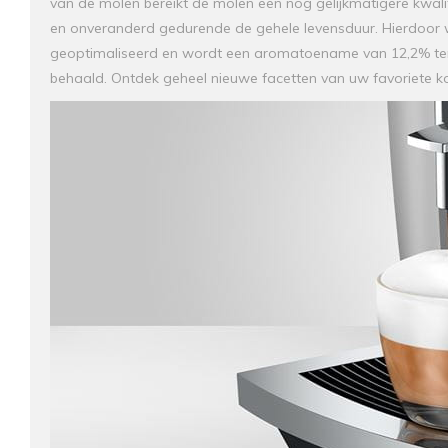
van de molen bereikt de molen een nog gelijkmatigere kwal
en onveranderd gedurende de gehele levensduur. Hierdoor 
geoptimaliseerd en wordt een aromatoename van 12,2% ten
behaald. Ontdek geheel nieuwe facetten van uw favoriete ko