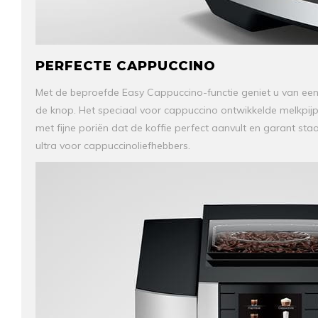
PERFECTE CAPPUCCINO
Met de beproefde Easy Cappuccino-functie geniet u van een
de knop. Het speciaal voor cappuccino ontwikkelde melkpijp
met fijne poriën dat de koffie perfect aanvult en garant st
ultra voor cappuccinoliefhebbers.