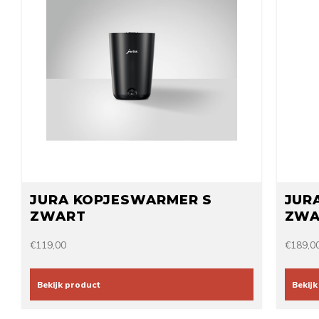
JURA KOPJESWARMER S
JUR
ZWART
ZWA
€119,00
€189,0
Bekijk product
Bekijk