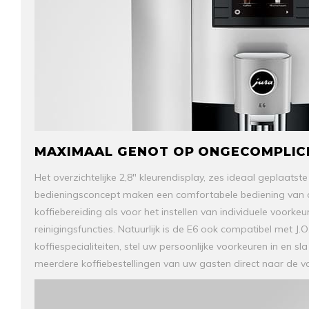
MAXIMAAL GENOT OP ONGECOMPLIC
Het overzichtelijke 2,8" kleurendisplay, zes ideaal geplaatste
bedieningsconcept maken een comfortabele bediening van d
koffiebereiding als voor het instellen van individuele voorke
reinigingsfuncties. Natuurlijk is de E6 ook compatibel met J.O
koffiespecialiteiten, stel uw persoonlijke voorkeuren in en sl
meerdere koffiebestellingen van uw gasten direct naar de vo