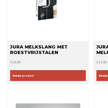
JURA MELKSLANG MET
JUR
ROESTVRIJSTALEN
MEL
OMMANTELING HP1
(MIN
€19,99
€13,90
DOS
Bekijk product
Bekijk