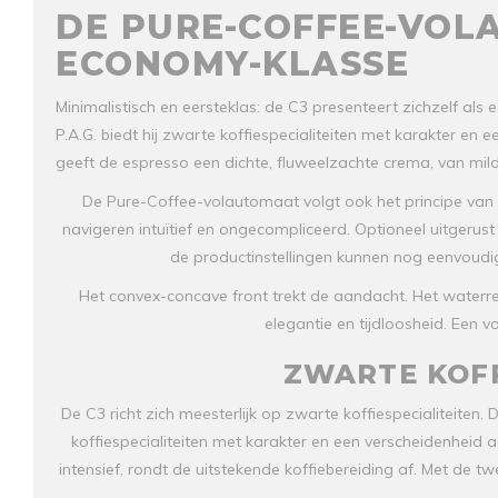
DE PURE-COFFEE-VOL
ECONOMY-KLASSE
Minimalistisch en eersteklas: de C3 presenteert zichzelf al
P.A.G. biedt hij zwarte koffiespecialiteiten met karakter en 
geeft de espresso een dichte, fluweelzachte crema, van mild 
De Pure-Coffee-volautomaat volgt ook het principe van 
navigeren intuïtief en ongecompliceerd. Optioneel uitgerus
de productinstellingen kunnen nog eenvoudi
Het convex-concave front trekt de aandacht. Het waterr
elegantie en tijdloosheid. Een 
ZWARTE KOFF
De C3 richt zich meesterlijk op zwarte koffiespecialiteiten. 
koffiespecialiteiten met karakter en een verscheidenheid
intensief, rondt de uitstekende koffiebereiding af. Met de 