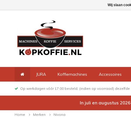
Wij slaan coo
JURA
Koffiemachines
Accessoires
Op werkdagen vóór 17:00 besteld, (indien op voorraad) dezelfd
In juli en augustus 202
Home
Merken
Nivona