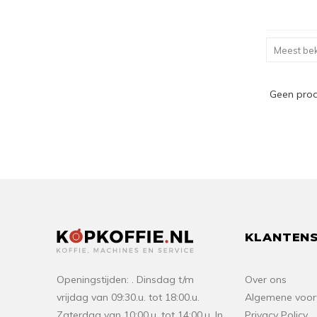
Meest be
Geen pro
KLANTENS
Openingstijden: . Dinsdag t/m
Over ons
vrijdag van 09:30.u. tot 18:00.u.
Algemene voo
Zaterdag van 10:00.u. tot 14:00.u. In
Privacy Policy