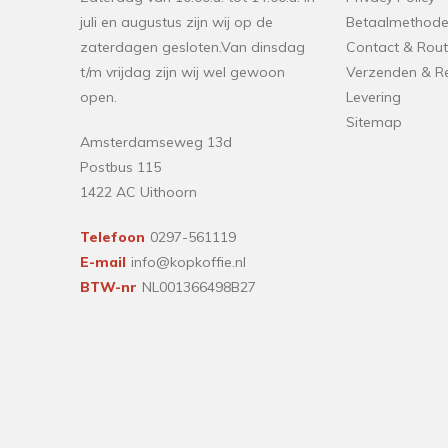
juli en augustus zijn wij op de
Betaalmethod
zaterdagen gesloten.Van dinsdag
Contact & Rout
t/m vrijdag zijn wij wel gewoon
Verzenden & R
open.
Levering
Sitemap
Amsterdamseweg 13d
Postbus 115
1422 AC Uithoorn
Telefoon
0297-561119
E-mail
info@kopkoffie.nl
BTW-nr
NL001366498B27